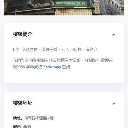
樓盤簡介
L窗, 交通方便、管理完善、可入40尺櫃、有貨台
我們樂意物業顧問有限公司還有大量盤，詳細資料歡迎來
電2388 4668或按下
whatsapp
查詢
樓盤地址
地址:
屯門石排頭路7號
城市:
香港